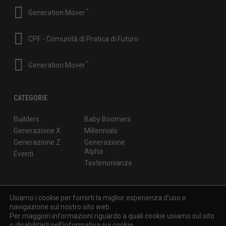
™
Generation Mover
CPF - Comunità di Pratica di Futuro
™
Generation Mover
CATEGORIE
Builders
Baby Boomers
Generazione X
Millennials
Generazione Z
Generazione
Alpha
Eventi
Testimonianze
Usiamo i cookie per fornirti la miglior esperienza d'uso e
navigazione sul nostro sito web.
© 2026
Generation Mover
di Isabella Pierantoni - P.IVA: 05501970965
Per maggiori informazioni riguardo a quali cookie usiamo sul sito
- Via M. Macchi 50, Milano
o disabilitarli nell'
informativa sui cookie
.