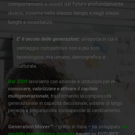
comportamenti e visioni del futuro profondamente
diversi, insieme nello stesso tempo e negli stessi
luoghi e cicostanze.
E’ il secolo delle generazioni:
un’epoca in cui il
vantaggio competitivo non è più solo
tecnologico, ma umano, demografico e
culturale.
Dal 2009
lavoriamo con aziende e istituzioni per
ri-
conoscere, valorizzare e attivare
il capit
ale
multigenerazionale,
trasformando la complessità
generazionale in capacità decisionale, visione di lungo
periodo e preparazione consapevole al cambiamento.
Generation Mover™
– primo in Italia – ha sviluppato
un
modello metodologico originale
basato su FUTURES’