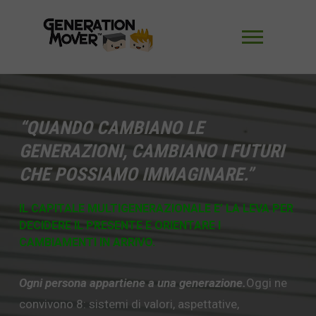
Generation
Navigaz
Mover
“QUANDO CAMBIANO LE
GENERAZIONI, CAMBIANO I FUTURI
CHE POSSIAMO IMMAGINARE.”
IL CAPITALE MULTIGENERAZIONALE
E’ LA LEVA
PER
DECIDERE IL PRESENTE E
ORIENTARE I
CAMBIAMENTI IN ARRIVO.
Ogni persona appartiene a una generazione.
Oggi ne
convivono 8: sistemi di valori, aspettative,