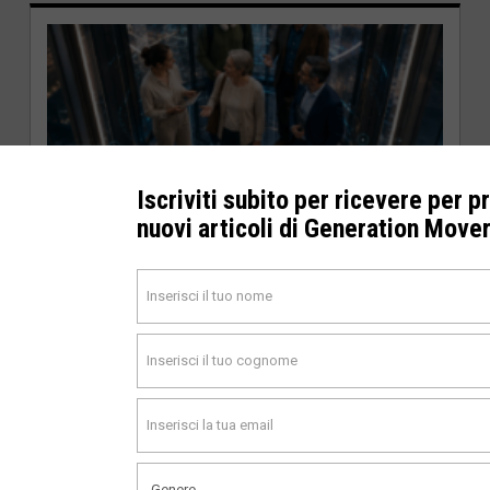
Iscriviti subito per ricevere per p
nuovi articoli di Generation Move
GENERAZIONE X
BLOG
BABY BOOMERS
MILLENNIALS
La staffetta è finita. Il mercato del lavoro
entra in una nuova era.
Gen Z e over 50 competono per gli stessi ruoli ma le
organizzazioni non sono pronte Per oltre un secolo il
mercato del lavoro ha funzionato secondo il principio
della staffetta: una generazione usciva,...